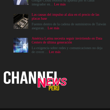
Google Cloud redobla su apuesta por el canal
:
integrador en...
Lee más
Google
Cloud
Las causas del impulso al alza en el precio de las
apuesta
placas base
por
el
Fuentes dentro de la cadena de suministros de Taiwán
ecosistema
:
aseguran...
Lee más
de
Las
Canales
causas
América Latina necesita seguir invirtiendo en Data
para
del
Centers de última generación
acelerar
impulso
la
al
La exigencia sobre redes y comunicaciones no deja
era
alza
:
de crecer....
Lee más
agéntica
en
América
en
el
Latina
Perú
precio
necesita
de
seguir
las
invirtiendo
placas
en
base
Data
Centers
de
última
generación