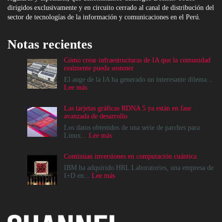
dirigidos exclusivamente y en circuito cerrado al canal de distribución del
sector de tecnologías de la información y comunicaciones en el Perú.
Notas recientes
Cómo crear infraestructuras de IA que la comunidad
realmente pueda sostener
El auge de la IA ha generado un interesante dilema...
:
Lee más
Cómo
crear
Las tarjetas gráficas RDNA 5 ya están en fase
infraestructuras
avanzada de desarrollo
de
IA
Los datos obtenidos de una serie de parches para
que
:
Linux...
Lee más
la
Las
comunidad
tarjetas
Continúan inversiones en computación cuántica
realmente
gráficas
pueda
RDNA
IBM ha adquirido HRL Laboratories, una empresa de
sostener
5
:
I+D en...
Lee más
ya
Continúan
están
inversiones
en
en
fase
computación
avanzada
cuántica