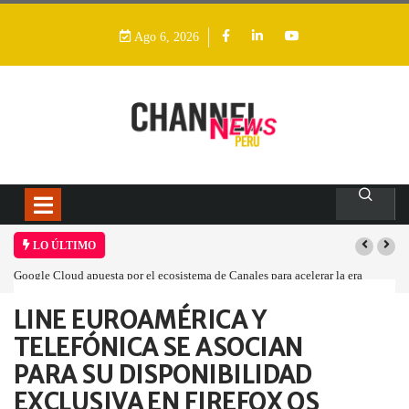
Ago 6, 2026
LO ÚLTIMO
Google Cloud apuesta por el ecosistema de Canales para acelerar la era
agéntica en Perú
LINE EUROAMÉRICA Y
Home
Empresa
LINE EUROAMÉRICA Y…
TELEFÓNICA SE ASOCIAN
PARA SU DISPONIBILIDAD
EXCLUSIVA EN FIREFOX OS