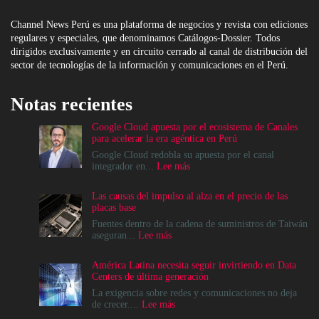
Channel News Perú es una plataforma de negocios y revista con ediciones
regulares y especiales, que denominamos Catálogos-Dossier. Todos
dirigidos exclusivamente y en circuito cerrado al canal de distribución del
sector de tecnologías de la información y comunicaciones en el Perú.
Notas recientes
Google Cloud apuesta por el ecosistema de Canales
para acelerar la era agéntica en Perú
Google Cloud redobla su apuesta por el canal
:
integrador en...
Lee más
Google
Cloud
Las causas del impulso al alza en el precio de las
apuesta
placas base
por
el
Fuentes dentro de la cadena de suministros de Taiwán
ecosistema
:
aseguran...
Lee más
de
Las
Canales
causas
América Latina necesita seguir invirtiendo en Data
para
del
Centers de última generación
acelerar
impulso
la
al
La exigencia sobre redes y comunicaciones no deja
era
alza
:
de crecer....
Lee más
agéntica
en
América