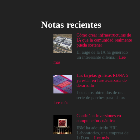
Notas recientes
Cómo crear infraestructuras de
IA que la comunidad realmente
pueda sostener
El auge de la IA ha generado
un interesante dilema...
Lee
:
más
Cómo
crear
Las tarjetas gráficas RDNA 5
infraestructuras
ya están en fase avanzada de
de
desarrollo
IA
que
Los datos obtenidos de una
la
serie de parches para Linux...
comunidad
:
Lee más
realmente
Las
pueda
tarjetas
Continúan inversiones en
sostener
gráficas
computación cuántica
RDNA
5
IBM ha adquirido HRL
ya
Laboratories, una empresa de
están
:
I+D en...
Lee más