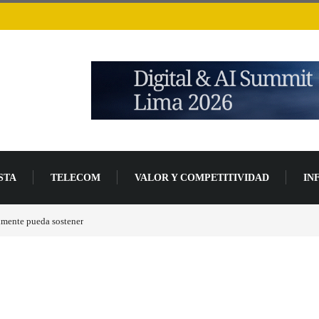
STA
TELECOM
VALOR Y COMPETITIVIDAD
IN
lmente pueda sostener
Las tarjetas gráficas RDNA 5 ya están en fase avanzada de des