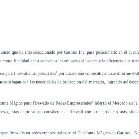
ció que ha sido seleccionado por Gartner Inc. para posicionarlo en el cuadra
e como finalidad dar a conocer a las empresas el avance y la eficiencia que tie
1
co para Firewalls Empresariales
por cuarto año consecutivo. Este informe eval
que satisfagan con las necesidades de protección del mercado, logrando así des
1
drante Mágico para Firewalls de Redes Empresariales
lideran el Mercado en la 
puesta; estas empresas no consideran al firewall como un producto más, sino 
egrar firewalls en redes empresariales en el Cuadrante Mágico de Gartner. Nu