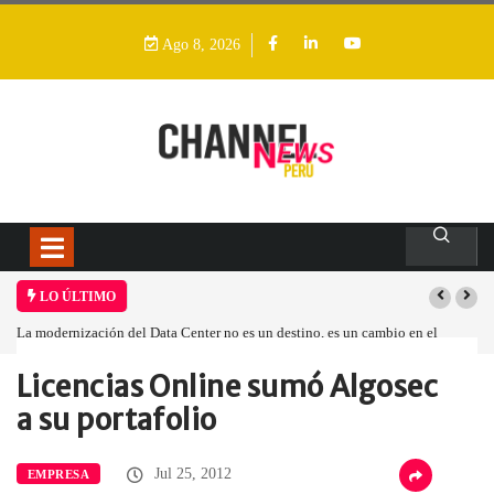
Ago 8, 2026
LO ÚLTIMO
La modernización del Data Center no es un destino, es un cambio en el
modelo operativo
Licencias Online sumó Algosec
Home
Empresa
Licencias Online sumó…
a su portafolio
Jul 25, 2012
EMPRESA