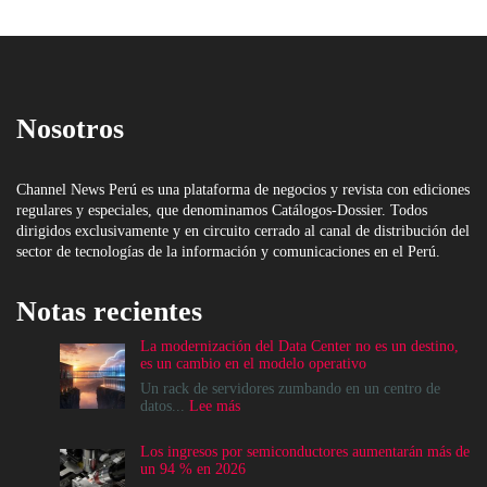
Nosotros
Channel News Perú es una plataforma de negocios y revista con ediciones
regulares y especiales, que denominamos Catálogos-Dossier. Todos
dirigidos exclusivamente y en circuito cerrado al canal de distribución del
sector de tecnologías de la información y comunicaciones en el Perú.
Notas recientes
La modernización del Data Center no es un destino,
es un cambio en el modelo operativo
Un rack de servidores zumbando en un centro de
:
datos...
Lee más
La
modernización
Los ingresos por semiconductores aumentarán más de
del
un 94 % en 2026
Data