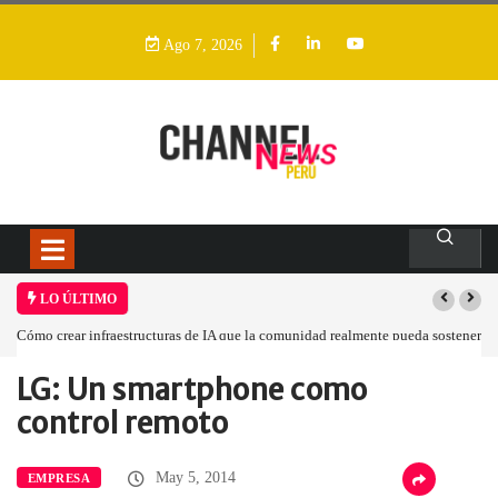
Ago 7, 2026
LO ÚLTIMO
Cómo crear infraestructuras de IA que la comunidad realmente pueda sostener
LG: Un smartphone como
Home
Empresa
LG: Un smartphone…
control remoto
May 5, 2014
EMPRESA