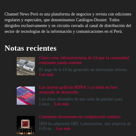
Channel News Perú es una plataforma de negocios y revista con ediciones
regulares y especiales, que denominamos Catálogos-Dossier. Todos
dirigidos exclusivamente y en circuito cerrado al canal de distribución del
sector de tecnologías de la información y comunicaciones en el Perú.
Notas recientes
Cómo crear infraestructuras de IA que la comunidad
realmente pueda sostener
El auge de la IA ha generado un interesante dilema...
:
Lee más
Cómo
crear
Las tarjetas gráficas RDNA 5 ya están en fase
infraestructuras
avanzada de desarrollo
de
IA
Los datos obtenidos de una serie de parches para
que
:
Linux...
Lee más
la
Las
comunidad
tarjetas
Continúan inversiones en computación cuántica
realmente
gráficas
pueda
RDNA
IBM ha adquirido HRL Laboratories, una empresa de
sostener
5
:
I+D en...
Lee más
ya
Continúan