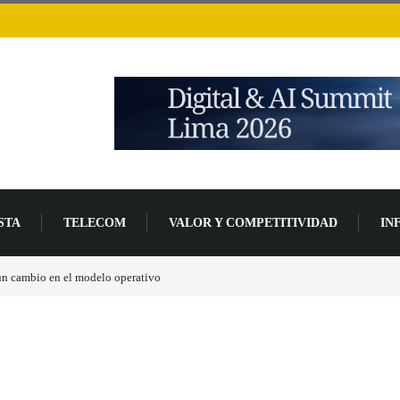
STA
TELECOM
VALOR Y COMPETITIVIDAD
IN
 un cambio en el modelo operativo
Los ingresos por semiconductores aumentarán má