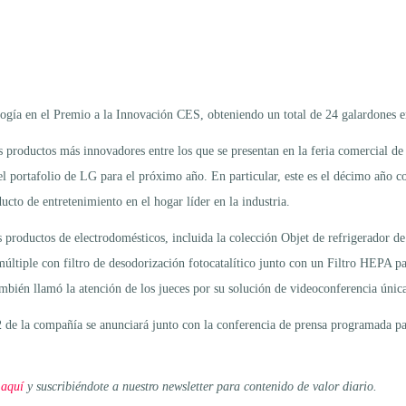
gía en el Premio a la Innovación CES, obteniendo un total de 24 galardones en 
productos más innovadores entre los que se presentan en la feria comercial de
el portafolio de LG para el próximo año. En particular, este es el décimo añ
cto de entretenimiento en el hogar líder en la industria.
 productos de electrodomésticos, incluida la colección Objet de refrigerador d
 múltiple con filtro de desodorización fotocatalítico junto con un Filtro HEPA p
mbién llamó la atención de los jueces por su solución de videoconferencia úni
 de la compañía se anunciará junto con la conferencia de prensa programada par
 aquí
y suscribiéndote a nuestro newsletter para contenido de valor diario.