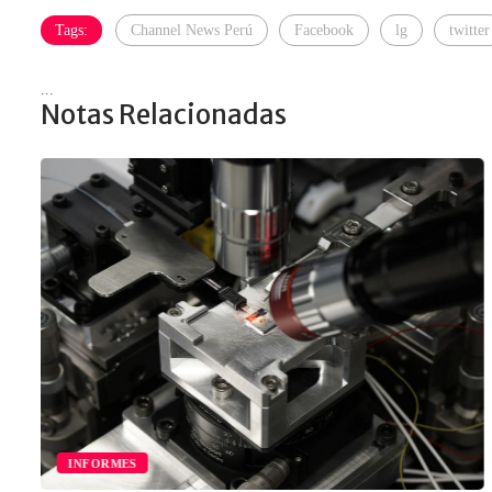
Tags:
Channel News Perú
Facebook
lg
twitter
...
Notas Relacionadas
INFORMES