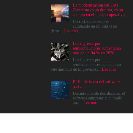
La modernización del Data
Center no es un destino, es un
cambio en el modelo operativo
Un rack de servidores
zumbando en un centro de
:
datos...
Lee más
La
modernización
Los ingresos por
del
semiconductores aumentarán
Data
más de un 94 % en 2026
Center
no
Los ingresos por
es
semiconductores aumentarán
un
:
este año más de lo previsto....
Lee más
destino,
Los
es
ingresos
El fin de la era del software
un
por
pasivo
cambio
semicondu
en
aumentará
Durante más de dos décadas, el
el
más
software empresarial cumplió
modelo
de
:
una...
Lee más
operativo
un
El
94
fin
%
de
en
la
2026
era
© 2022, Channel News Perú - Todos los derechos reservados.
del