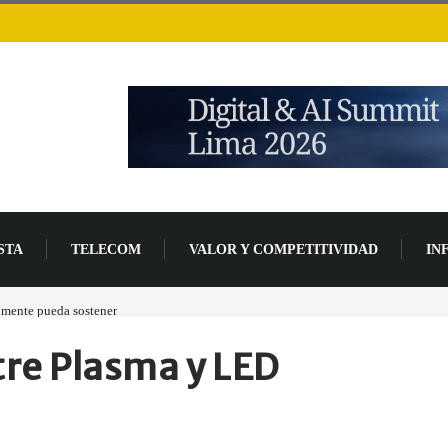
STA
TELECOM
VALOR Y COMPETITIVIDAD
IN
lmente pueda sostener
Las tarjetas gráficas RDNA 5 ya están en fase avanzada de des
re Plasma y LED