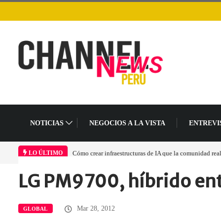
NOTICIAS
NEGOCIOS A LA VISTA
ENTREVI
Cómo crear infraestructuras de IA que la comunidad rea
LO ÚLTIMO
LG PM9700, híbrido ent
Home
Global
LG PM9700, híbrido…
Mar 28, 2012
GLOBAL