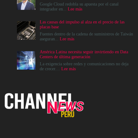
Google Cloud redobla su apuesta por el canal
:
integrador en...
Lee más
Google
Cloud
Las causas del impulso al alza en el precio de las
apuesta
placas base
por
el
Fuentes dentro de la cadena de suministros de Taiwán
ecosistema
:
aseguran...
Lee más
de
Las
Canales
causas
América Latina necesita seguir invirtiendo en Data
para
del
Centers de última generación
acelerar
impulso
la
al
La exigencia sobre redes y comunicaciones no deja
era
alza
:
de crecer....
Lee más
agéntica
en
América
en
el
Latina
Perú
precio
necesita
de
seguir
las
invirtiendo
placas
en
base
Data
Centers
de
última
generación