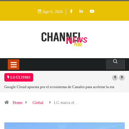
Ago 6, 2026
LO ÚLTIMO
rar la era
Las causas del impulso al alza en el precio de las placas base
Home
Global
LG marca el…