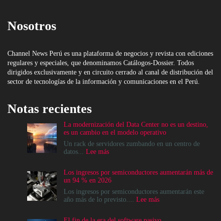
Nosotros
Channel News Perú es una plataforma de negocios y revista con ediciones
regulares y especiales, que denominamos Catálogos-Dossier. Todos
dirigidos exclusivamente y en circuito cerrado al canal de distribución del
sector de tecnologías de la información y comunicaciones en el Perú.
Notas recientes
La modernización del Data Center no es un destino,
es un cambio en el modelo operativo
Un rack de servidores zumbando en un centro de
:
datos...
Lee más
La
modernización
Los ingresos por semiconductores aumentarán más de
del
un 94 % en 2026
Data
Center
Los ingresos por semiconductores aumentarán este
no
:
año más de lo previsto....
Lee más
es
Los
un
ingresos
El fin de la era del software pasivo