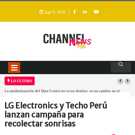
Ago 9, 2026
LO ÚLTIMO
La modernización del Data Center no es un destino, es un cambio en el
modelo operativo
LG Electronics y Techo Perú
Home
Empresa
LG Electronics y…
lanzan campaña para
recolectar sonrisas