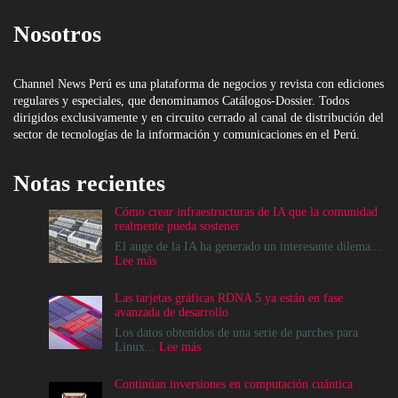
Nosotros
Channel News Perú es una plataforma de negocios y revista con ediciones
regulares y especiales, que denominamos Catálogos-Dossier. Todos
dirigidos exclusivamente y en circuito cerrado al canal de distribución del
sector de tecnologías de la información y comunicaciones en el Perú.
Notas recientes
Cómo crear infraestructuras de IA que la comunidad
realmente pueda sostener
El auge de la IA ha generado un interesante dilema...
:
Lee más
Cómo
crear
Las tarjetas gráficas RDNA 5 ya están en fase
infraestructuras
avanzada de desarrollo
de
IA
Los datos obtenidos de una serie de parches para
que
:
Linux...
Lee más
la
Las
comunidad
tarjetas
Continúan inversiones en computación cuántica
realmente
gráficas