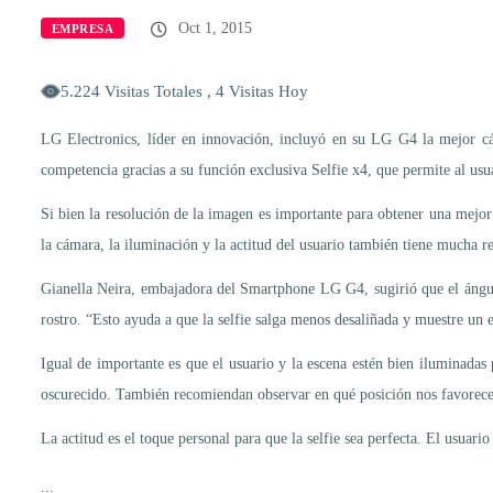
Oct 1, 2015
EMPRESA
5.224 Visitas Totales , 4 Visitas Hoy
LG Electronics, líder en innovación, incluyó en su LG G4 la mejor cám
competencia gracias a su función exclusiva Selfie x4, que permite al usuar
Si bien la resolución de la imagen es importante para obtener una mejor 
la cámara, la iluminación y la actitud del usuario también tiene mucha r
Gianella Neira, embajadora del Smartphone LG G4, sugirió que el ángulo 
rostro. “Esto ayuda a que la selfie salga menos desaliñada y muestre un 
Igual de importante es que el usuario y la escena estén bien iluminadas
oscurecido. También recomiendan observar en qué posición nos favorece
La actitud es el toque personal para que la selfie sea perfecta. El usuari
...