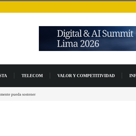
STA
TELECOM
VALOR Y COMPETITIVIDAD
IN
tas gráficas RDNA 5 ya están en fase avanzada de desarrollo