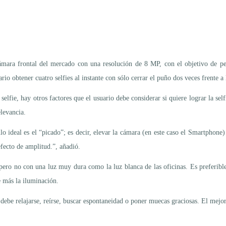
ara frontal del mercado con una resolución de 8 MP, con el objetivo de perm
io obtener cuatro selfies al instante con sólo cerrar el puño dos veces frente a
selfie, hay otros factores que el usuario debe considerar si quiere lograr la s
elevancia.
ideal es el “picado”; es decir, elevar la cámara (en este caso el Smartphone) 
efecto de amplitud.”, añadió.
 pero no con una luz muy dura como la luz blanca de las oficinas. Es preferibl
 más la iluminación.
o debe relajarse, reírse, buscar espontaneidad o poner muecas graciosas. El mejor 