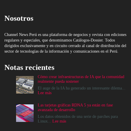
Nosotros
Channel News Perú es una plataforma de negocios y revista con ediciones
regulares y especiales, que denominamos Catálogos-Dossier. Todos
dirigidos exclusivamente y en circuito cerrado al canal de distribución del
sector de tecnologías de la información y comunicaciones en el Perú.
Notas recientes
Cómo crear infraestructuras de IA que la comunidad
realmente pueda sostener
El auge de la IA ha generado un interesante dilema...
:
Lee más
Cómo
crear
Las tarjetas gráficas RDNA 5 ya están en fase
infraestructuras
avanzada de desarrollo
de
IA
Los datos obtenidos de una serie de parches para
que
:
Linux...
Lee más
la
Las
comunidad
tarjetas