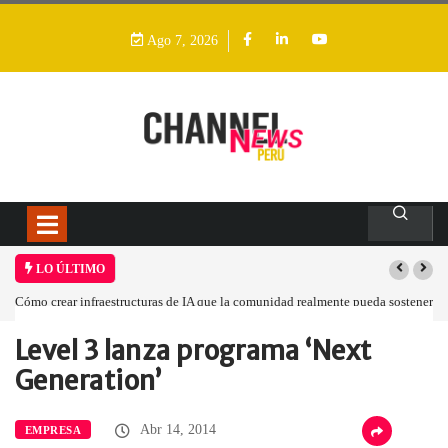
Ago 7, 2026
LO ÚLTIMO
Cómo crear infraestructuras de IA que la comunidad realmente pueda sostener
Level 3 lanza programa ‘Next
Home
Empresa
Level 3 lanza…
Generation’
Abr 14, 2014
EMPRESA