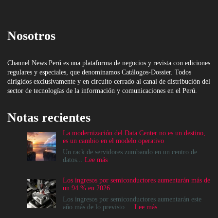
Nosotros
Channel News Perú es una plataforma de negocios y revista con ediciones
regulares y especiales, que denominamos Catálogos-Dossier. Todos
dirigidos exclusivamente y en circuito cerrado al canal de distribución del
sector de tecnologías de la información y comunicaciones en el Perú.
Notas recientes
La modernización del Data Center no es un destino,
es un cambio en el modelo operativo
Un rack de servidores zumbando en un centro de
:
datos...
Lee más
La
modernización
Los ingresos por semiconductores aumentarán más de
del
un 94 % en 2026
Data
Center
Los ingresos por semiconductores aumentarán este
no
:
año más de lo previsto....
Lee más
es
Los