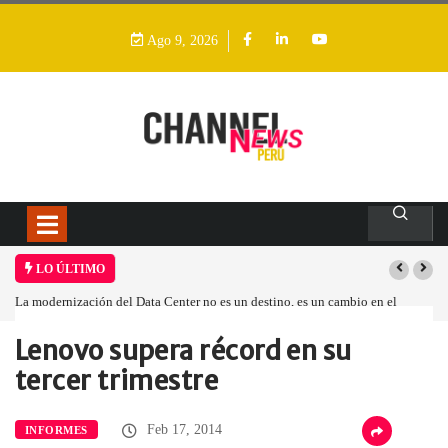
Ago 9, 2026
LO ÚLTIMO
La modernización del Data Center no es un destino, es un cambio en el
modelo operativo
Lenovo supera récord en su
Home
Informes
Lenovo supera récord…
tercer trimestre
Feb 17, 2014
INFORMES