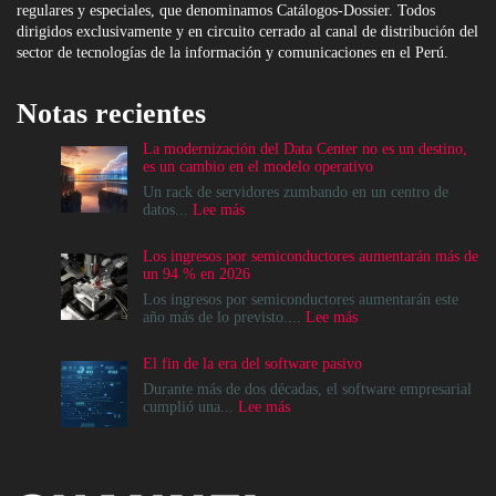
regulares y especiales, que denominamos Catálogos-Dossier. Todos
dirigidos exclusivamente y en circuito cerrado al canal de distribución del
sector de tecnologías de la información y comunicaciones en el Perú.
Notas recientes
La modernización del Data Center no es un destino,
es un cambio en el modelo operativo
Un rack de servidores zumbando en un centro de
:
datos...
Lee más
La
modernización
Los ingresos por semiconductores aumentarán más de
del
un 94 % en 2026
Data
Center
Los ingresos por semiconductores aumentarán este
no
:
año más de lo previsto....
Lee más
es
Los
un
ingresos
El fin de la era del software pasivo
destino,
por
es
semiconductores
Durante más de dos décadas, el software empresarial
un
aumentarán
:
cumplió una...
Lee más
cambio
más
El
en
de
fin
el
un
de
modelo
94
la
operativo
%
era