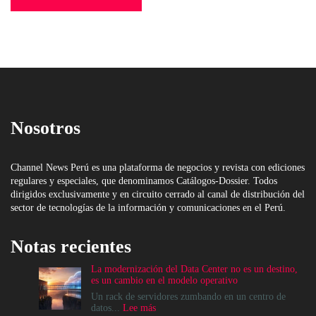
Nosotros
Channel News Perú es una plataforma de negocios y revista con ediciones
regulares y especiales, que denominamos Catálogos-Dossier. Todos
dirigidos exclusivamente y en circuito cerrado al canal de distribución del
sector de tecnologías de la información y comunicaciones en el Perú.
Notas recientes
La modernización del Data Center no es un destino,
es un cambio en el modelo operativo
Un rack de servidores zumbando en un centro de
:
datos...
Lee más