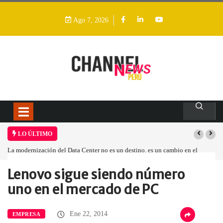
Ago 7, 2026
LO ÚLTIMO
La modernización del Data Center no es un destino, es un cambio en el
modelo operativo
Lenovo sigue siendo número
Home
Empresa
Lenovo sigue siendo…
uno en el mercado de PC
Ene 22, 2014
EMPRESA