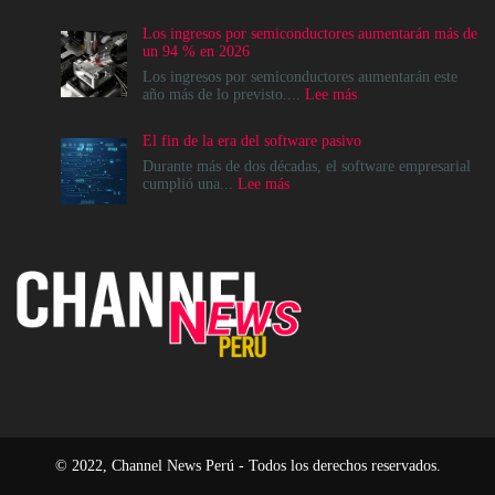
La
modernización
Los ingresos por semiconductores aumentarán más de
del
un 94 % en 2026
Data
Center
Los ingresos por semiconductores aumentarán este
no
:
año más de lo previsto....
Lee más
es
Los
un
ingresos
El fin de la era del software pasivo
destino,
por
es
semiconductores
Durante más de dos décadas, el software empresarial
un
aumentarán
:
cumplió una...
Lee más
cambio
más
El
en
de
fin
el
un
de
modelo
94
la
operativo
%
era
en
del
2026
software
pasivo
© 2022, Channel News Perú - Todos los derechos reservados.