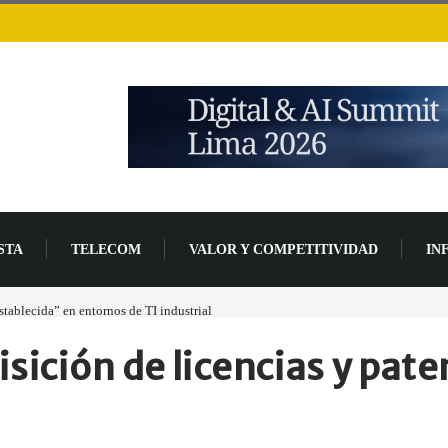
STA
TELECOM
VALOR Y COMPETITIVIDAD
IN
tablecida” en entornos de TI industrial
Meta lanza su nueva IA para programar, co
sición de licencias y pat