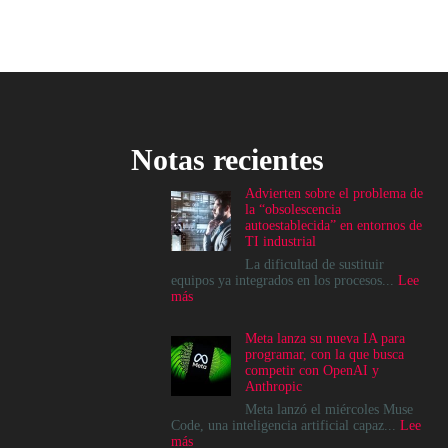
Notas recientes
Advierten sobre el problema de
la “obsolescencia
autoestablecida” en entornos de
TI industrial
La dificultad de sustituir
equipos ya integrados en los procesos...
Lee
:
más
Advierten
sobre
Meta lanza su nueva IA para
el
programar, con la que busca
problema
competir con OpenAI y
de
Anthropic
la
“obsolescencia
Meta lanzó el miércoles Muse
autoestablecida”
Code, una inteligencia artificial capaz...
Lee
en
:
más