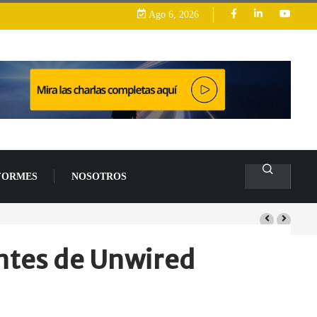
Ago 6, 2026
FORMES
NOSOTROS
n la que busca competir con OpenAI y Anthropic
entes de Unwired