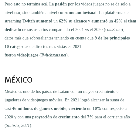
Pero esto no termina acá. La
pasión
por los videos juegos no se da solo a
nivel uso, sino también a nivel
consumo audiovisual
. La plataforma de
streaming
Twitch
aumentó
un
62%
su
alcance
y
aumentó
un
45%
el
tie
dedicado
de sus usuarios comparando el 2021 vs el 2020 (c
omScore
),
datos más que sobresalientes teniendo en cuenta que
9 de los principales
10 categorías
de directos mas vistas en 2021
fueron
videojuegos
(
Twitchstats.net
).
MÉXICO
México es uno de los países de Latam con un mayor crecimiento en
jugadores de videojuegos móviles. En 2021 logró alcanzar la suma de
casi
46 millones de gamers mobile
,
creciendo
un
10%
con respecto a
2020 y con una
proyección
de
crecimiento
del
7%
para el corriente año
(
Statista, 2021
).