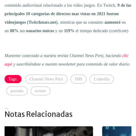
contenido audiovisual relacionado a los video juegos. En Twitch,
9 de las
principales 10 categorías de directos mas vistas en 2021 fueron
videojuegos (Twitchstats.net)
, mientras que su consumo
aumentó
en
un
88%
sus
usuarios únicos
y un
119%
el tiempo dedicado (c
omScore
)
Mantente conectado a nuestra revista Channel News Perú, haciendo
clic
aquí
y suscribiéndote a nuestro newsletter para contenido de valor diario.
Tags:
Channel News Perú
IMS
LinkedIn
portada
twitter
...
Notas Relacionadas