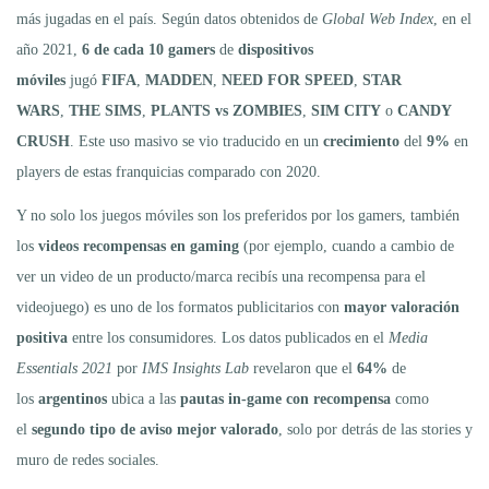
más jugadas en el país. Según datos obtenidos de
Global Web Index
, en el
año 2021,
6 de cada 10 gamers
de
dispositivos
móviles
jugó
FIFA
,
MADDEN
,
NEED FOR SPEED
,
STAR
WARS
,
THE SIMS
,
PLANTS vs ZOMBIES
,
SIM CITY
o
CANDY
CRUSH
. Este uso masivo se vio traducido en un
crecimiento
del
9%
en
players de estas franquicias comparado con 2020.
Y no solo los juegos móviles son los preferidos por los gamers, también
los
videos recompensas en gaming
(por ejemplo, cuando a cambio de
ver un video de un producto/marca recibís una recompensa para el
videojuego) es uno de los formatos publicitarios con
mayor valoración
positiva
entre los consumidores. Los datos publicados en el
Media
Essentials 2021
por
IMS Insights Lab
revelaron que el
64%
de
los
argentinos
ubica a las
pautas in-game con recompensa
como
el
segundo tipo de aviso mejor valorado
, solo por detrás de las stories y
muro de redes sociales.