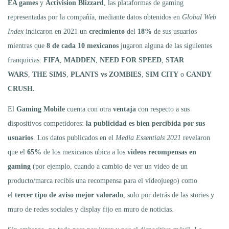
EA games
y
Activision Blizzard
, las plataformas de gaming
representadas por la compañía, mediante datos obtenidos en
Global Web
Index
indicaron en 2021 un
crecimiento
del
18%
de sus usuarios
mientras que
8 de cada 10 mexicanos
jugaron alguna de las siguientes
franquicias:
FIFA
,
MADDEN
,
NEED FOR SPEED
,
STAR
WARS
,
THE SIMS
,
PLANTS vs ZOMBIES
,
SIM CITY
o
CANDY
CRUSH.
El
Gaming Mobile
cuenta con otra
ventaja
con respecto a sus
dispositivos competidores:
la publicidad es bien percibida por sus
usuarios
. Los datos publicados en el
Media Essentials 2021
revelaron
que el
65%
de los mexicanos ubica a los
videos recompensas en
gaming
(por ejemplo, cuando a cambio de ver un video de un
producto/marca recibís una recompensa para el videojuego) como
el
tercer tipo de aviso mejor valorado
, solo por detrás de las stories y
muro de redes sociales y display fijo en muro de noticias.