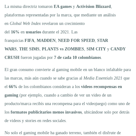
La misma directriz tomaron
EA games
y
Activision Blizzard
,
plataformas representadas por la marca, que mediante un análisis
en
Global Web Index
revelaron un crecimiento
del
16%
en
usuarios
durante el 2021. Las
franquicias
FIFA
,
MADDEN
,
NEED FOR SPEED
,
STAR
WARS
,
THE SIMS
,
PLANTS vs ZOMBIES
,
SIM CITY
y
CANDY
CRUSH
fueron jugadas por
7 de cada 10 colombianos
.
El gran consumo convierte al gaming mobile en un blanco infaltable para
las marcas, más aún cuando se sabe gracias al
Media Essentials 2021
que
el
66%
de los colombianos consideran a los
videos recompensas en
gaming
(por ejemplo, cuando a cambio de ver un video de un
producto/marca recibís una recompensa para el videojuego) como uno de
los
formatos publicitarios menos invasivos
, ubicándose solo por detrás
de videos y stories en redes sociales.
No solo el gaming mobile ha ganado terreno, también el disfrute de