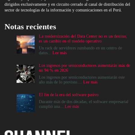
dirigidos exclusivamente y en circuito cerrado al canal de distribución del
sector de tecnologías de la información y comunicaciones en el Perú.
Notas recientes
La modernización del Data Center no es un destino,
es un cambio en el modelo operativo
Un rack de servidores zumbando en un centro de
:
datos...
Lee más
La
modernización
Los ingresos por semiconductores aumentarán más de
del
un 94 % en 2026
Data
Center
Los ingresos por semiconductores aumentarán este
no
:
año más de lo previsto....
Lee más
es
Los
un
ingresos
El fin de la era del software pasivo
destino,
por
es
semiconductores
Durante más de dos décadas, el software empresarial
un
aumentarán
:
cumplió una...
Lee más
cambio
más
El
en
de
fin
el
un
de
modelo
94
la
operativo
%
era
en