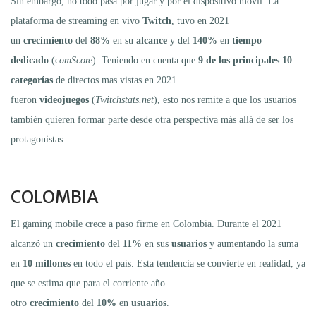
Sin embargo, no todo pasa por jugar y por el dispositivo móvil. La
plataforma de streaming en vivo
Twitch
, tuvo en 2021
un
crecimiento
del
88%
en su
alcance
y del
140%
en
tiempo
dedicado
(c
omScore
). Teniendo en cuenta que
9 de los principales 10
categorías
de directos mas vistas en 2021
fueron
videojuegos
(
Twitchstats.net
), esto nos remite a que los usuarios
también quieren formar parte desde otra perspectiva más allá de ser los
protagonistas.
COLOMBIA
El gaming mobile crece a paso firme en Colombia. Durante el 2021
alcanzó un
crecimiento
del
11%
en sus
usuarios
y aumentando la suma
en
10 millones
en todo el país. Esta tendencia se convierte en realidad, ya
que se estima que para el corriente año
otro
crecimiento
del
10%
en
usuarios
.