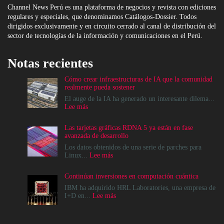
Channel News Perú es una plataforma de negocios y revista con ediciones
regulares y especiales, que denominamos Catálogos-Dossier. Todos
dirigidos exclusivamente y en circuito cerrado al canal de distribución del
sector de tecnologías de la información y comunicaciones en el Perú.
Notas recientes
Cómo crear infraestructuras de IA que la comunidad
realmente pueda sostener
El auge de la IA ha generado un interesante dilema...
:
Lee más
Cómo
crear
Las tarjetas gráficas RDNA 5 ya están en fase
infraestructuras
avanzada de desarrollo
de
IA
Los datos obtenidos de una serie de parches para
que
:
Linux...
Lee más
la
Las
comunidad
tarjetas
Continúan inversiones en computación cuántica
realmente
gráficas
pueda
RDNA
IBM ha adquirido HRL Laboratories, una empresa de
sostener
5
:
I+D en...
Lee más
ya
Continúan
están
inversiones
en
en