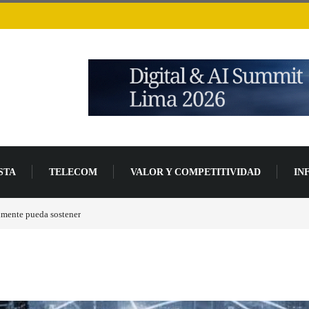
STA
TELECOM
VALOR Y COMPETITIVIDAD
IN
mente pueda sostener
Las tarjetas gráficas RDNA 5 ya están en fase avanzada de desa