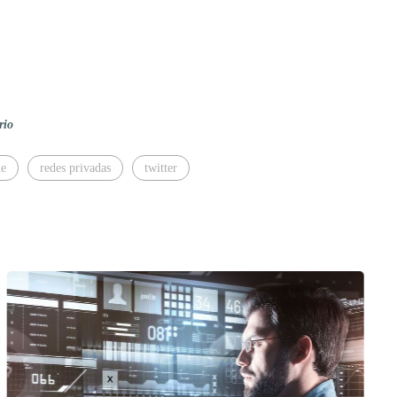
rio
me
redes privadas
twitter