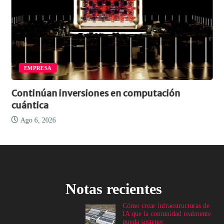
EMPRESA
Continúan inversiones en computación
cuántica
Ago 6, 2026
Notas recientes
Cómo crear infraestructuras de
IA que la comunidad realmente
pueda sostener