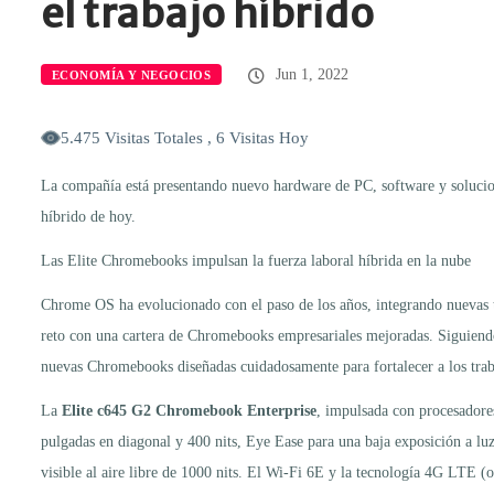
el trabajo híbrido
Jun 1, 2022
ECONOMÍA Y NEGOCIOS
5.475 Visitas Totales , 6 Visitas Hoy
La compañía está presentando nuevo hardware de PC, software y soluciones
híbrido de hoy.
Las Elite Chromebooks impulsan la fuerza laboral híbrida en la nube
Chrome OS ha evolucionado con el paso de los años, integrando nuevas te
reto con una cartera de Chromebooks empresariales mejoradas. Siguien
nuevas Chromebooks diseñadas cuidadosamente para fortalecer a los trab
La
Elite c645 G2 Chromebook Enterprise
, impulsada con procesadore
pulgadas en diagonal y 400 nits, Eye Ease para una baja exposición a luz
visible al aire libre de 1000 nits. El Wi-Fi 6E y la tecnología 4G LTE (o