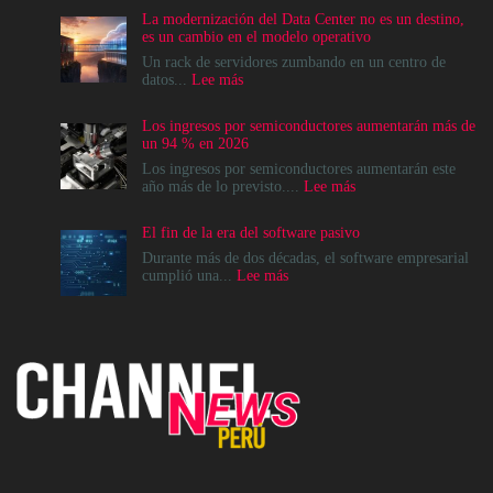
La modernización del Data Center no es un destino,
es un cambio en el modelo operativo
Un rack de servidores zumbando en un centro de
:
datos...
Lee más
La
modernización
Los ingresos por semiconductores aumentarán más de
del
un 94 % en 2026
Data
Center
Los ingresos por semiconductores aumentarán este
no
:
año más de lo previsto....
Lee más
es
Los
un
ingresos
El fin de la era del software pasivo
destino,
por
es
semiconductores
Durante más de dos décadas, el software empresarial
un
aumentarán
:
cumplió una...
Lee más
cambio
más
El
en
de
fin
el
un
de
modelo
94
la
operativo
%
era
en
del
2026
software
pasivo