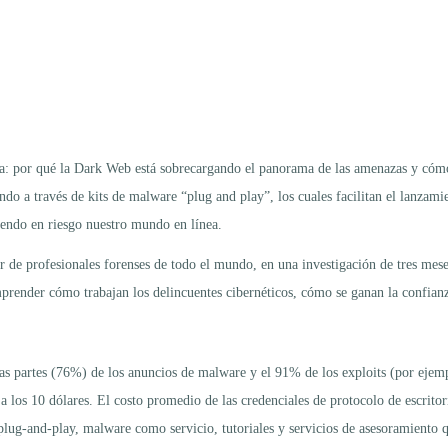
: por qué la Dark Web está sobrecargando el panorama de las amenazas y cómo 
ndo a través de kits de malware “plug and play”, los cuales facilitan el lanzam
iendo en riesgo nuestro mundo en línea.
r de profesionales forenses de todo el mundo, en una investigación de tres mes
prender cómo trabajan los delincuentes cibernéticos, cómo se ganan la confian
as partes (76%) de los anuncios de malware y el 91% de los exploits (por ejempl
r a los 10 dólares. El costo promedio de las credenciales de protocolo de escri
lug-and-play, malware como servicio, tutoriales y servicios de asesoramiento q