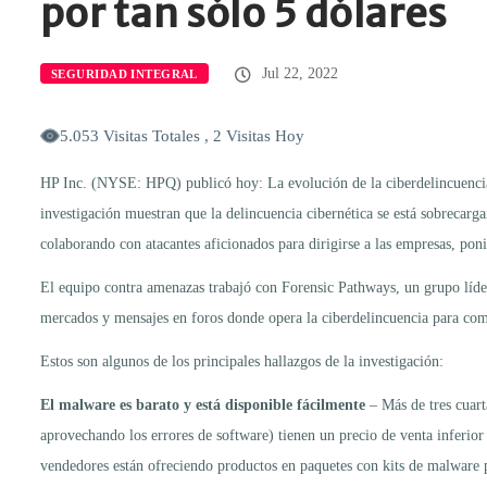
por tan sólo 5 dólares
Jul 22, 2022
SEGURIDAD INTEGRAL
5.053 Visitas Totales , 2 Visitas Hoy
HP Inc. (NYSE: HPQ) publicó hoy: La evolución de la ciberdelincuencia
investigación muestran que la delincuencia cibernética se está sobrecarga
colaborando con atacantes aficionados para dirigirse a las empresas, pon
El equipo contra amenazas trabajó con Forensic Pathways, un grupo líde
mercados y mensajes en foros donde opera la ciberdelincuencia para com
Estos son algunos de los principales hallazgos de la investigación:
El malware es barato y está disponible fácilmente
– Más de tres cuart
aprovechando los errores de software) tienen un precio de venta inferio
vendedores están ofreciendo productos en paquetes con kits de malware p