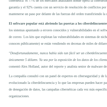
cibernética: el 77% de los mercados analizados donde opera la ciberdel
garantía y el 92% cuenta con un servicio de resolución de conflictos po
mantenerse un paso por delante de las fuerzas del orden transfiriendo la r
El software popular está abriendo las puertas a los ciberdelincuente
los sistemas apuntando a errores conocidos y vulnerabilidades en el sof
de correo. Los kits que explotan las vulnerabilidades en sistemas de nich
conocen públicamente) se están vendiendo en decenas de miles de dólar
“
Desafortunadamente, nunca había sido tan fácil ser un ciberdelincuente
únicamente 5 dólares. Ya sea por la exposición de los datos de los cliente
comentó Alex Holland, autor del reporte y analista senior de malware de
La compañía consultó con un panel de expertos en ciberseguridad y de
evolucionado la ciberdelincuencia y lo que las empresas pueden hacer pa
de denegación de datos, las campañas cibernéticas cada vez más específicas
organizaciones.