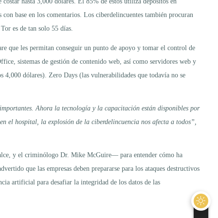
ostar hasta 3,000 dólares. El 85% de estos utiliza depósitos en
es con base en los comentarios. Los ciberdelincuentes también procuran
 Tor es de tan solo 55 días.
are que les permitan conseguir un punto de apoyo y tomar el control de
ffice, sistemas de gestión de contenido web, así como servidores web y
os 4,000 dólares). Zero Days (las vulnerabilidades que todavía no se
importantes. Ahora la tecnología y la capacitación están disponibles por
en el hospital, la explosión de la ciberdelincuencia nos afecta a todos”,
Calce, y el criminólogo Dr. Mike McGuire— para entender cómo ha
dvertido que las empresas deben prepararse para los ataques destructivos
a artificial para desafiar la integridad de los datos de las