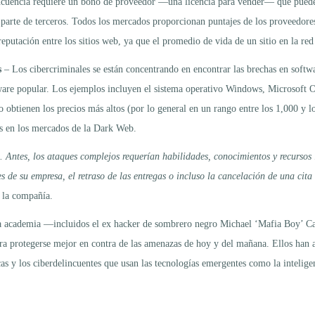
incuencia requiere un bono de proveedor —una licencia para vender— que puede c
r parte de terceros. Todos los mercados proporcionan puntajes de los proveedor
eputación entre los sitios web, ya que el promedio de vida de un sitio en la red
s
– Los cibercriminales se están concentrando en encontrar las brechas en softw
tware popular. Los ejemplos incluyen el sistema operativo Windows, Microsoft O
o obtienen los precios más altos (por lo general en un rango entre los 1,000 y l
es en los mercados de la Dark Web.
. Antes, los ataques complejos requerían habilidades, conocimientos y recursos 
s de su empresa, el retraso de las entregas o incluso la cancelación de una cita 
 la compañía.
 la academia —incluidos el ex hacker de sombrero negro Michael ‘Mafia Boy’ 
ra protegerse mejor en contra de las amenazas de hoy y del mañana. Ellos han a
 y los ciberdelincuentes que usan las tecnologías emergentes como la inteligenci