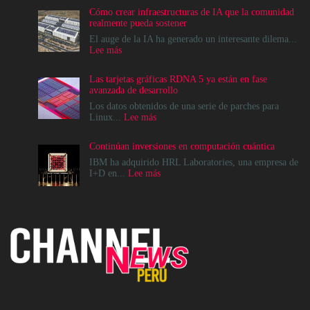
Cómo crear infraestructuras de IA que la comunidad
realmente pueda sostener
El auge de la IA ha generado un interesante dilema...
:
Lee más
Cómo
crear
Las tarjetas gráficas RDNA 5 ya están en fase
infraestructuras
avanzada de desarrollo
de
IA
Los datos obtenidos de una serie de parches para
que
:
Linux...
Lee más
la
Las
comunidad
tarjetas
Continúan inversiones en computación cuántica
realmente
gráficas
pueda
RDNA
IBM ha adquirido HRL Laboratories, una empresa de
sostener
5
:
I+D en...
Lee más
ya
Continúan
están
inversiones
en
en
fase
computación
avanzada
cuántica
de
desarrollo