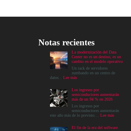
Notas recientes
La modernización del Data
Center no es un destino, es un
cambio en el modelo operativo
Un rack de servidores
zumbando en un centro de
:
datos...
Lee más
La
modernización
Los ingresos por
del
semiconductores aumentarán
Data
más de un 94 % en 2026
Center
no
Los ingresos por
es
semiconductores aumentarán
un
:
este año más de lo previsto....
Lee más
destino,
Los
es
ingresos
El fin de la era del software
un
por