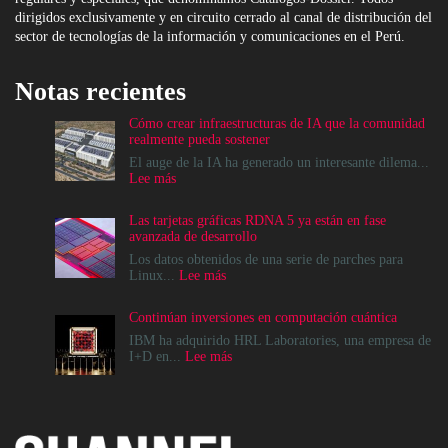
dirigidos exclusivamente y en circuito cerrado al canal de distribución del
sector de tecnologías de la información y comunicaciones en el Perú.
Notas recientes
Cómo crear infraestructuras de IA que la comunidad
realmente pueda sostener
El auge de la IA ha generado un interesante dilema...
:
Lee más
Cómo
crear
Las tarjetas gráficas RDNA 5 ya están en fase
infraestructuras
avanzada de desarrollo
de
IA
Los datos obtenidos de una serie de parches para
que
:
Linux...
Lee más
la
Las
comunidad
tarjetas
Continúan inversiones en computación cuántica
realmente
gráficas
pueda
RDNA
IBM ha adquirido HRL Laboratories, una empresa de
sostener
5
:
I+D en...
Lee más
ya
Continúan
están
inversiones
en
en
fase
computación
avanzada
cuántica