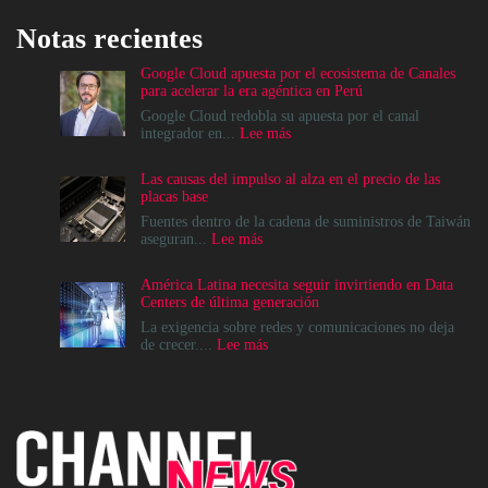
Notas recientes
Google Cloud apuesta por el ecosistema de Canales
para acelerar la era agéntica en Perú
Google Cloud redobla su apuesta por el canal
:
integrador en...
Lee más
Google
Cloud
Las causas del impulso al alza en el precio de las
apuesta
placas base
por
el
Fuentes dentro de la cadena de suministros de Taiwán
ecosistema
:
aseguran...
Lee más
de
Las
Canales
causas
América Latina necesita seguir invirtiendo en Data
para
del
Centers de última generación
acelerar
impulso
la
al
La exigencia sobre redes y comunicaciones no deja
era
alza
:
de crecer....
Lee más
agéntica
en
América
en
el
Latina
Perú
precio
necesita
de
seguir
las
invirtiendo
placas
en
base
Data
Centers