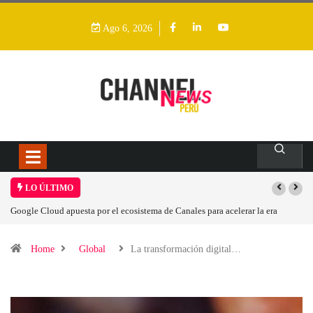
Ago 6, 2026
LO ÚLTIMO
e Cloud apuesta por el ecosistema de Canales para acelerar la era
Las causas 
ica en Perú
Home
Global
La transformación digital…