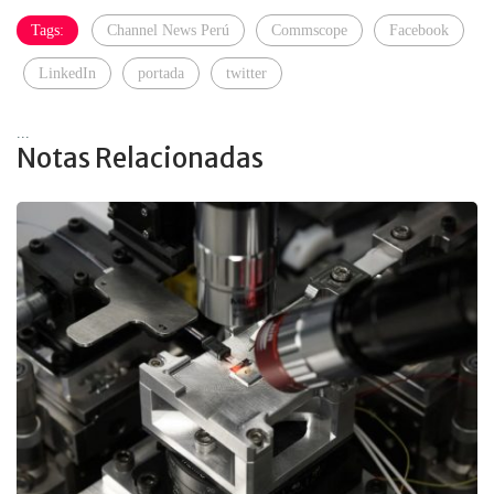
Tags:
Channel News Perú
Commscope
Facebook
LinkedIn
portada
twitter
...
Notas Relacionadas