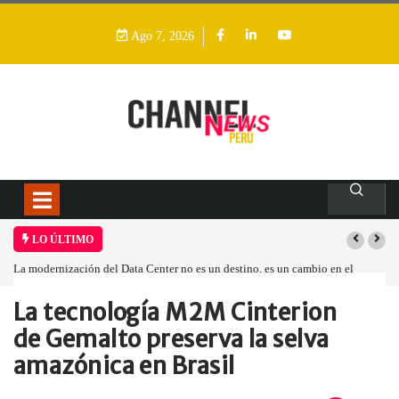
Ago 7, 2026
LO ÚLTIMO
La modernización del Data Center no es un destino, es un cambio en el
modelo operativo
La tecnología M2M Cinterion
Home
Empresa
La tecnología M2M…
de Gemalto preserva la selva
amazónica en Brasil