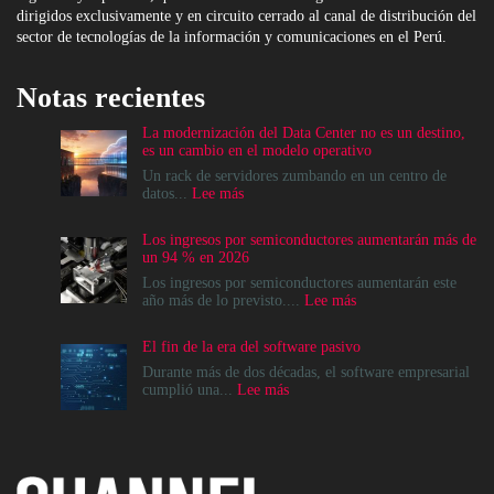
dirigidos exclusivamente y en circuito cerrado al canal de distribución del
sector de tecnologías de la información y comunicaciones en el Perú.
Notas recientes
La modernización del Data Center no es un destino,
es un cambio en el modelo operativo
Un rack de servidores zumbando en un centro de
:
datos...
Lee más
La
modernización
Los ingresos por semiconductores aumentarán más de
del
un 94 % en 2026
Data
Center
Los ingresos por semiconductores aumentarán este
no
:
año más de lo previsto....
Lee más
es
Los
un
ingresos
El fin de la era del software pasivo
destino,
por
es
semiconductores
Durante más de dos décadas, el software empresarial
un
aumentarán
:
cumplió una...
Lee más
cambio
más
El
en
de
fin
el
un
de
modelo
94
la
operativo
%
era
en