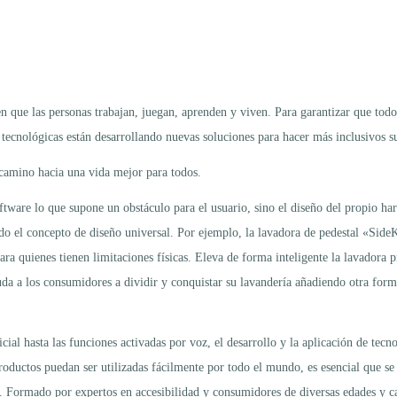
 que las personas trabajan, juegan, aprenden y viven. Para garantizar que tod
 tecnológicas están desarrollando nuevas soluciones para hacer más inclusivos su
 camino hacia una vida mejor para todos.
software lo que supone un obstáculo para el usuario, sino el diseño del propio h
gido el concepto de diseño universal. Por ejemplo, la lavadora de pedestal «Side
ra quienes tienen limitaciones físicas. Eleva de forma inteligente la lavadora pri
uda a los consumidores a dividir y conquistar su lavandería añadiendo otra form
ificial hasta las funciones activadas por voz, el desarrollo y la aplicación de te
productos puedan ser utilizadas fácilmente por todo el mundo, es esencial que se
. Formado por expertos en accesibilidad y consumidores de diversas edades y ca