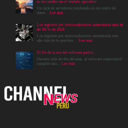
es un cambio en el modelo operativo
Un rack de servidores zumbando en un centro de
:
datos...
Lee más
La
modernización
Los ingresos por semiconductores aumentarán más de
del
un 94 % en 2026
Data
Center
Los ingresos por semiconductores aumentarán este
no
:
año más de lo previsto....
Lee más
es
Los
un
ingresos
El fin de la era del software pasivo
destino,
por
es
semiconductores
Durante más de dos décadas, el software empresarial
un
aumentarán
:
cumplió una...
Lee más
cambio
más
El
en
de
fin
el
un
de
modelo
94
la
operativo
%
era
en
del
2026
software
pasivo