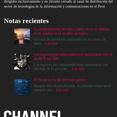
dirigidos exclusivamente y en circuito cerrado al canal de distribución del
sector de tecnologías de la información y comunicaciones en el Perú.
Notas recientes
La modernización del Data Center no es un destino,
es un cambio en el modelo operativo
Un rack de servidores zumbando en un centro de
:
datos...
Lee más
La
modernización
Los ingresos por semiconductores aumentarán más de
del
un 94 % en 2026
Data
Center
Los ingresos por semiconductores aumentarán este
no
:
año más de lo previsto....
Lee más
es
Los
un
ingresos
El fin de la era del software pasivo
destino,
por
es
semiconductores
Durante más de dos décadas, el software empresarial
un
aumentarán
:
cumplió una...
Lee más
cambio
más
El
en
de
fin
el
un
de
modelo
94
la
operativo
%
era
en
del