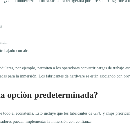
 “¿Cómo modernizo mi infraestructura refrigerada por aire sin arriesgarme a ti
es
ándar
trabajado con aire
ulares, por ejemplo, permiten a los operadores convertir cargas de trabajo espe
das para la inmersión. Los fabricantes de hardware se están asociando con provee
 la opción predeterminada?
e todo el ecosistema. Esto incluye que los fabricantes de GPU y chips prioric
peradores puedan implementar la inmersión con confianza.