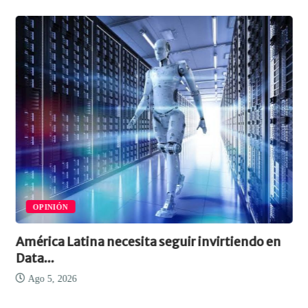
OPINIÓN
mérica Latina necesita seguir invirtiendo en
El a
ta...
Ag
Ago 5, 2026