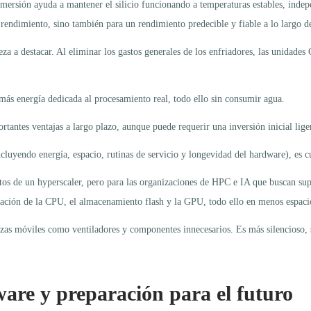
mersión ayuda a mantener el silicio funcionando a temperaturas estables, indepe
rendimiento, sino también para un rendimiento predecible y fiable a lo largo d
a a destacar. Al eliminar los gastos generales de los enfriadores, las unidades 
más energía dedicada al procesamiento real, todo ello sin consumir agua.
rtantes ventajas a largo plazo, aunque puede requerir una inversión inicial li
ncluyendo energía, espacio, rutinas de servicio y longevidad del hardware), es 
atos de un hyperscaler, pero para las organizaciones de HPC e IA que buscan supe
ción de la CPU, el almacenamiento flash y la GPU, todo ello en menos espacio
zas móviles como ventiladores y componentes innecesarios. Es más silencioso, se
ware y preparación para el futuro