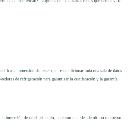
empos de inactividad?”. Algunos de los desafíos reales que hemos visto
cíficas a inmersión sin tener que reacondicionar toda una sala de datos.
dores de refrigeración para garantizar la certificación y la garantía.
en la inmersión desde el principio, no como una idea de último momento.