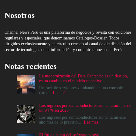
Nosotros
Channel News Perú es una plataforma de negocios y revista con ediciones
regulares y especiales, que denominamos Catálogos-Dossier. Todos
dirigidos exclusivamente y en circuito cerrado al canal de distribución del
sector de tecnologías de la información y comunicaciones en el Perú.
Notas recientes
La modernización del Data Center no es un destino,
es un cambio en el modelo operativo
Un rack de servidores zumbando en un centro de
:
datos...
Lee más
La
modernización
Los ingresos por semiconductores aumentarán más de
del
un 94 % en 2026
Data
Center
Los ingresos por semiconductores aumentarán este
no
:
año más de lo previsto....
Lee más
es
Los
un
ingresos
El fin de la era del software pasivo