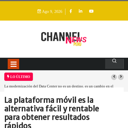
Ago 9, 2026
LO ÚLTIMO
el Data Center no es un destino, es un cambio en el
Los ingresos por semic
La plataforma móvil es la
Home
Empresa
La plataforma móvil…
alternativa fácil y rentable
para obtener resultados
rápidos