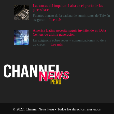
Cloud
Las causas del impulso al alza en el precio de las
apuesta
placas base
por
el
Fuentes dentro de la cadena de suministros de Taiwán
ecosistema
:
aseguran...
Lee más
de
Las
Canales
causas
América Latina necesita seguir invirtiendo en Data
para
del
Centers de última generación
acelerar
impulso
la
al
La exigencia sobre redes y comunicaciones no deja
era
alza
:
de crecer....
Lee más
agéntica
en
América
en
el
Latina
Perú
precio
necesita
de
seguir
las
invirtiendo
placas
en
base
Data
Centers
de
última
generación
© 2022, Channel News Perú - Todos los derechos reservados.