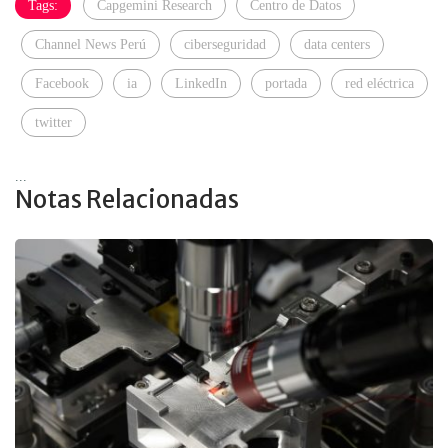
Tags:
Capgemini Research
Centro de Datos
Channel News Perú
ciberseguridad
data centers
Facebook
ia
LinkedIn
portada
red eléctrica
twitter
...
Notas Relacionadas