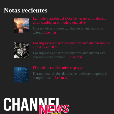
Notas recientes
La modernización del Data Center no es un destino,
es un cambio en el modelo operativo
Un rack de servidores zumbando en un centro de
:
datos...
Lee más
La
modernización
Los ingresos por semiconductores aumentarán más de
del
un 94 % en 2026
Data
Center
Los ingresos por semiconductores aumentarán este
no
:
año más de lo previsto....
Lee más
es
Los
un
ingresos
El fin de la era del software pasivo
destino,
por
es
semiconductores
Durante más de dos décadas, el software empresarial
un
aumentarán
:
cumplió una...
Lee más
cambio
más
El
en
de
fin
el
un
de
modelo
94
la
operativo
%
era
en
del
2026
software
pasivo