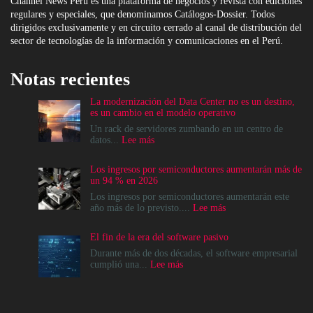
Channel News Perú es una plataforma de negocios y revista con ediciones
regulares y especiales, que denominamos Catálogos-Dossier. Todos
dirigidos exclusivamente y en circuito cerrado al canal de distribución del
sector de tecnologías de la información y comunicaciones en el Perú.
Notas recientes
La modernización del Data Center no es un destino,
es un cambio en el modelo operativo
Un rack de servidores zumbando en un centro de
:
datos...
Lee más
La
modernización
Los ingresos por semiconductores aumentarán más de
del
un 94 % en 2026
Data
Center
Los ingresos por semiconductores aumentarán este
no
:
año más de lo previsto....
Lee más
es
Los
un
ingresos
El fin de la era del software pasivo
destino,
por
es
semiconductores
Durante más de dos décadas, el software empresarial
un
aumentarán
:
cumplió una...
Lee más
cambio
más
El
en
de
fin
el
un
de
modelo
94
la