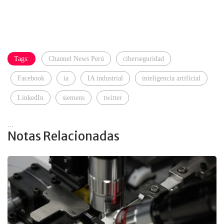
Tags:
Channel News Perú
ciberseguridad
Facebook
ia
IA industrial
inteligencia artificial
LinkedIn
siemens
twitter
...
Notas Relacionadas