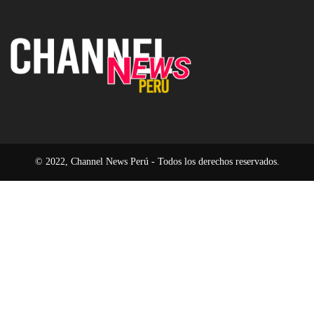
en
el
Latina
Perú
precio
necesita
de
seguir
las
invirtiendo
placas
en
base
Data
Centers
de
última
generación
© 2022, Channel News Perú - Todos los derechos reservados.