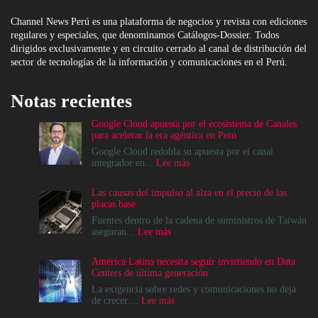
Channel News Perú es una plataforma de negocios y revista con ediciones
regulares y especiales, que denominamos Catálogos-Dossier. Todos
dirigidos exclusivamente y en circuito cerrado al canal de distribución del
sector de tecnologías de la información y comunicaciones en el Perú.
Notas recientes
Google Cloud apuesta por el ecosistema de Canales
para acelerar la era agéntica en Perú
Google Cloud redobla su apuesta por el canal
:
integrador en...
Lee más
Google
Cloud
Las causas del impulso al alza en el precio de las
apuesta
placas base
por
el
Fuentes dentro de la cadena de suministros de Taiwán
ecosistema
:
aseguran...
Lee más
de
Las
Canales
causas
América Latina necesita seguir invirtiendo en Data
para
del
Centers de última generación
acelerar
impulso
la
al
La exigencia sobre redes y comunicaciones no deja
era
alza
:
de crecer....
Lee más
agéntica
en
América