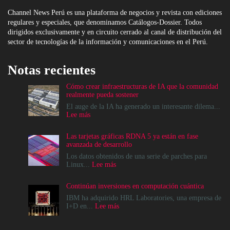
Channel News Perú es una plataforma de negocios y revista con ediciones
regulares y especiales, que denominamos Catálogos-Dossier. Todos
dirigidos exclusivamente y en circuito cerrado al canal de distribución del
sector de tecnologías de la información y comunicaciones en el Perú.
Notas recientes
Cómo crear infraestructuras de IA que la comunidad
realmente pueda sostener
El auge de la IA ha generado un interesante dilema...
:
Lee más
Cómo
crear
Las tarjetas gráficas RDNA 5 ya están en fase
infraestructuras
avanzada de desarrollo
de
IA
Los datos obtenidos de una serie de parches para
que
:
Linux...
Lee más
la
Las
comunidad
tarjetas
Continúan inversiones en computación cuántica
realmente
gráficas
pueda
RDNA
IBM ha adquirido HRL Laboratories, una empresa de
sostener
5
:
I+D en...
Lee más
ya
Continúan
están
inversiones
en