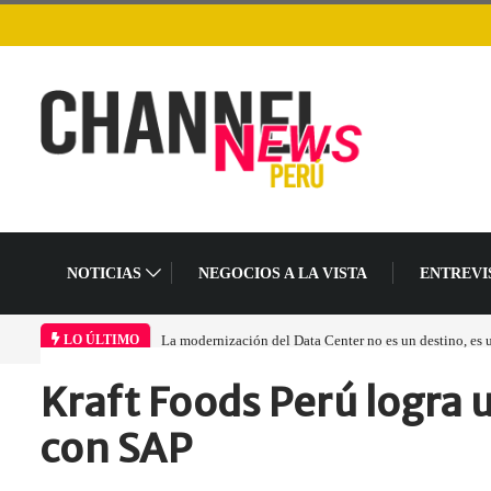
NOTICIAS
NEGOCIOS A LA VISTA
ENTREVI
nización del Data Center no es un destino, es un cambio en el modelo operativo
Lo
LO ÚLTIMO
Kraft Foods Perú logra 
Home
Empresa
Kraft Foods Perú…
con SAP