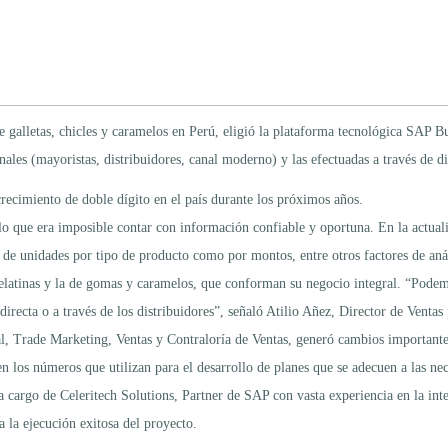
galletas, chicles y caramelos en Perú, eligió la plataforma tecnológica SAP Bus
anales (mayoristas, distribuidores, canal moderno) y las efectuadas a través de 
recimiento de doble dígito en el país durante los próximos años.
lo que era imposible contar con información confiable y oportuna. En la actuali
s de unidades por tipo de producto como por montos, entre otros factores de an
gelatinas y la de gomas y caramelos, que conforman su negocio integral. “Podemo
irecta o a través de los distribuidores”, señaló Atilio Añez, Director de Ventas
, Trade Marketing, Ventas y Contraloría de Ventas, generó cambios importantes 
 los números que utilizan para el desarrollo de planes que se adecuen a las nec
 cargo de Celeritech Solutions, Partner de SAP con vasta experiencia en la inte
 la ejecución exitosa del proyecto.