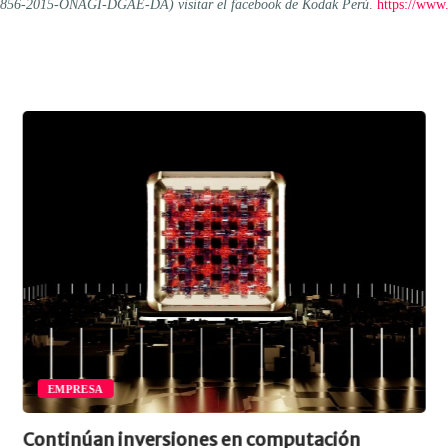
3856-2015-ONAGI-DGAE-DA) visitar el facebook de Kodak Perú
.
https://www
EMPRESA
Continúan inversiones en computación