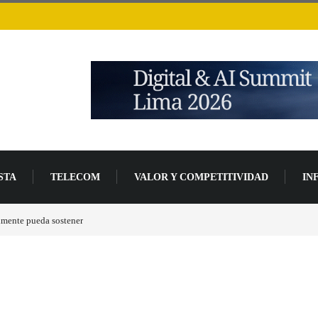
STA
TELECOM
VALOR Y COMPETITIVIDAD
IN
lmente pueda sostener
Las tarjetas gráficas RDNA 5 ya están en fase avanzada de des