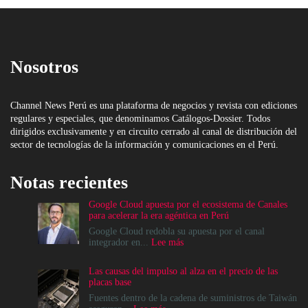
Nosotros
Channel News Perú es una plataforma de negocios y revista con ediciones
regulares y especiales, que denominamos Catálogos-Dossier. Todos
dirigidos exclusivamente y en circuito cerrado al canal de distribución del
sector de tecnologías de la información y comunicaciones en el Perú.
Notas recientes
Google Cloud apuesta por el ecosistema de Canales
para acelerar la era agéntica en Perú
Google Cloud redobla su apuesta por el canal
:
integrador en...
Lee más
Google
Cloud
Las causas del impulso al alza en el precio de las
apuesta
placas base
por
el
Fuentes dentro de la cadena de suministros de Taiwán
ecosistema