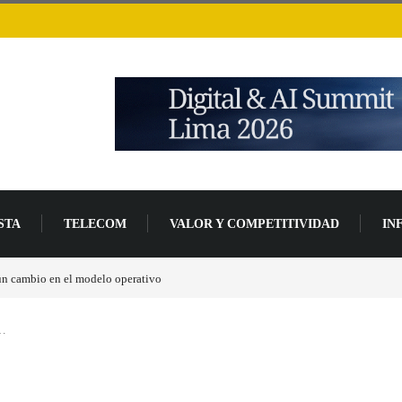
STA
TELECOM
VALOR Y COMPETITIVIDAD
IN
 un cambio en el modelo operativo
Los ingresos por semiconductores aumentarán má
s…