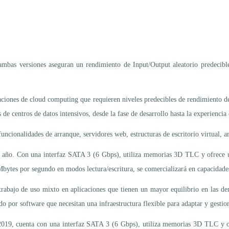
 ambas versiones aseguran un rendimiento de Input/Output aleatorio predecibl
aciones de cloud computing que requieren niveles predecibles de rendimiento de
e centros de datos intensivos, desde la fase de desarrollo hasta la experiencia 
uncionalidades de arranque, servidores web, estructuras de escritorio virtual, an
te año. Con una interfaz SATA 3 (6 Gbps), utiliza memorias 3D TLC y ofrece 
Mbytes por segundo en modos lectura/escritura, se comercializará en capacida
trabajo de uso mixto en aplicaciones que tienen un mayor equilibrio en las de
 por software que necesitan una infraestructura flexible para adaptar y gestion
 2019, cuenta con una interfaz SATA 3 (6 Gbps), utiliza memorias 3D TLC y o