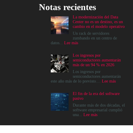
Notas recientes
La modernización del Data
Center no es un destino, es un
cambio en el modelo operativo
Un rack de servidores
zumbando en un centro de
:
datos...
Lee más
La
modernización
Los ingresos por
del
semiconductores aumentarán
Data
más de un 94 % en 2026
Center
no
Los ingresos por
es
semiconductores aumentarán
un
:
este año más de lo previsto....
Lee más
destino,
Los
es
ingresos
El fin de la era del software
un
por
pasivo
cambio
semicondu
en
aumentará
Durante más de dos décadas, el
el
más
software empresarial cumplió
modelo
de
:
una...
Lee más
operativo
un
El
94
fin
%
de