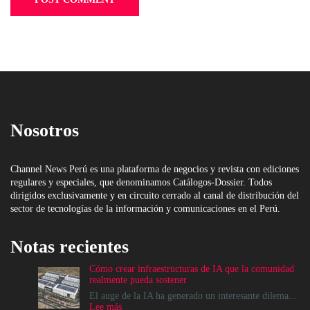
Nosotros
Channel News Perú es una plataforma de negocios y revista con ediciones
regulares y especiales, que denominamos Catálogos-Dossier. Todos
dirigidos exclusivamente y en circuito cerrado al canal de distribución del
sector de tecnologías de la información y comunicaciones en el Perú.
Notas recientes
Cómo crear infraestructuras de IA que la comunidad
realmente pueda sostener
El auge de la IA ha generado un interesante dilema...
:
Lee más