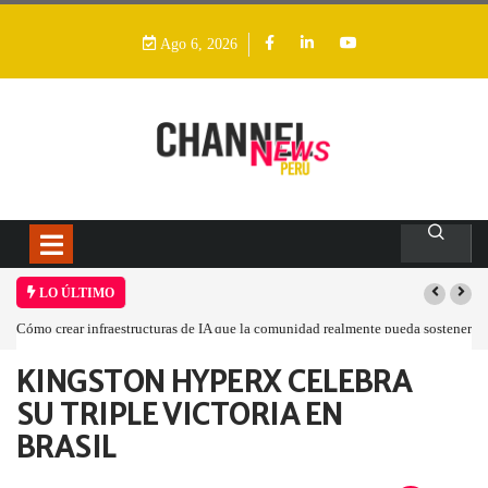
Ago 6, 2026
LO ÚLTIMO
Cómo crear infraestructuras de IA que la comunidad realmente pueda sostener
KINGSTON HYPERX CELEBRA
Home
Empresa
KINGSTON HYPERX CELEBRA…
SU TRIPLE VICTORIA EN
BRASIL