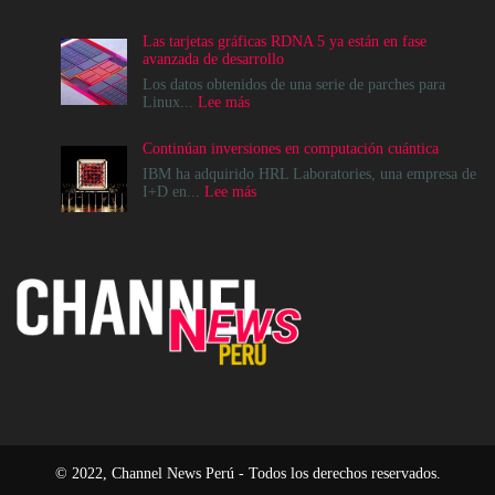
Cómo
crear
Las tarjetas gráficas RDNA 5 ya están en fase
infraestructuras
avanzada de desarrollo
de
IA
Los datos obtenidos de una serie de parches para
que
:
Linux...
Lee más
la
Las
comunidad
tarjetas
Continúan inversiones en computación cuántica
realmente
gráficas
pueda
RDNA
IBM ha adquirido HRL Laboratories, una empresa de
sostener
5
:
I+D en...
Lee más
ya
Continúan
están
inversiones
en
en
fase
computación
avanzada
cuántica
de
desarrollo
© 2022, Channel News Perú - Todos los derechos reservados.