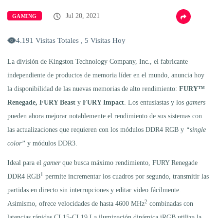
Jul 20, 2021
GAMING
4.191 Visitas Totales , 5 Visitas Hoy
La división de Kingston Technology Company, Inc., el fabricante
independiente de productos de memoria líder en el mundo, anuncia hoy
la disponibilidad de las nuevas memorias de alto rendimiento:
FURY™
Renegade, FURY Beast
y
FURY Impact
. Los entusiastas y los
gamers
pueden ahora mejorar notablemente el rendimiento de sus sistemas con
las actualizaciones que requieren con los módulos DDR4 RGB y
“single
color”
y módulos DDR3.
Ideal para el
gamer
que busca máximo rendimiento, FURY Renegade
1
DDR4 RGB
permite incrementar los cuadros por segundo, transmitir las
partidas en directo sin interrupciones y editar video fácilmente.
2
Asimismo, ofrece velocidades de hasta 4600 MHz
combinadas con
latencias rápidas CL15-CL19.La iluminación dinámica iRGB utiliza la