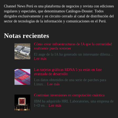
Channel News Perú es una plataforma de negocios y revista con ediciones
regulares y especiales, que denominamos Catálogos-Dossier. Todos
dirigidos exclusivamente y en circuito cerrado al canal de distribución del
sector de tecnologías de la información y comunicaciones en el Perú.
Notas recientes
Cómo crear infraestructuras de IA que la comunidad
realmente pueda sostener
El auge de la IA ha generado un interesante dilema...
:
Lee más
Cómo
crear
Las tarjetas gráficas RDNA 5 ya están en fase
infraestructuras
avanzada de desarrollo
de
IA
Los datos obtenidos de una serie de parches para
que
:
Linux...
Lee más
la
Las
comunidad
tarjetas
Continúan inversiones en computación cuántica
realmente
gráficas
pueda
RDNA
IBM ha adquirido HRL Laboratories, una empresa de
sostener
5
:
I+D en...
Lee más
ya
Continúan
están
inversiones
en
en