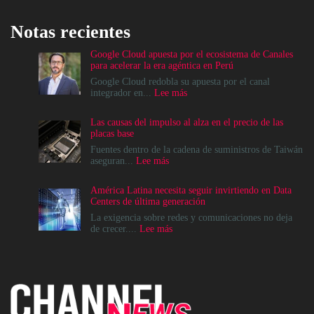
Notas recientes
Google Cloud apuesta por el ecosistema de Canales
para acelerar la era agéntica en Perú
Google Cloud redobla su apuesta por el canal
:
integrador en...
Lee más
Google
Cloud
Las causas del impulso al alza en el precio de las
apuesta
placas base
por
el
Fuentes dentro de la cadena de suministros de Taiwán
ecosistema
:
aseguran...
Lee más
de
Las
Canales
causas
América Latina necesita seguir invirtiendo en Data
para
del
Centers de última generación
acelerar
impulso
la
al
La exigencia sobre redes y comunicaciones no deja
era
alza
:
de crecer....
Lee más
agéntica
en
América
en
el
Latina
Perú
precio
necesita
de
seguir
las
invirtiendo
placas
en
base
Data