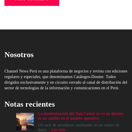
Nosotros
Channel News Perú es una plataforma de negocios y revista con ediciones
regulares y especiales, que denominamos Catálogos-Dossier. Todos
dirigidos exclusivamente y en circuito cerrado al canal de distribución del
sector de tecnologías de la información y comunicaciones en el Perú.
Notas recientes
La modernización del Data Center no es un destino,
es un cambio en el modelo operativo
Un rack de servidores zumbando en un centro de
:
datos...
Lee más