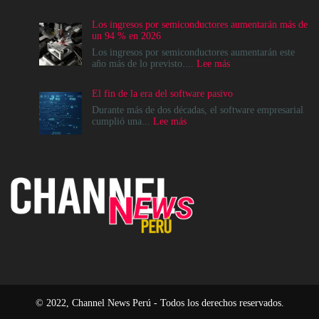
La
modernización
Los ingresos por semiconductores aumentarán más de
del
un 94 % en 2026
Data
Center
Los ingresos por semiconductores aumentarán este
no
:
año más de lo previsto....
Lee más
es
Los
un
ingresos
El fin de la era del software pasivo
destino,
por
es
semiconductores
Durante más de dos décadas, el software empresarial
un
aumentarán
:
cumplió una...
Lee más
cambio
más
El
en
de
fin
el
un
de
modelo
94
la
operativo
%
era
en
del
2026
software
pasivo
© 2022, Channel News Perú - Todos los derechos reservados.