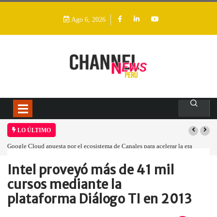
Ago 6, 2026
LO ÚLTIMO
Google Cloud apuesta por el ecosistema de Canales para acelerar la era
agéntica en Perú
Intel proveyó más de 41 mil
Home
Empresa
Intel proveyó más…
cursos mediante la
plataforma Diálogo TI en 2013