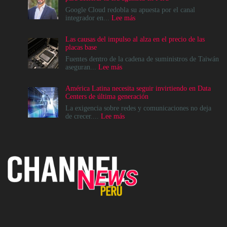
Google Cloud redobla su apuesta por el canal
:
integrador en...
Lee más
Google
Cloud
Las causas del impulso al alza en el precio de las
apuesta
placas base
por
el
Fuentes dentro de la cadena de suministros de Taiwán
ecosistema
:
aseguran...
Lee más
de
Las
Canales
causas
América Latina necesita seguir invirtiendo en Data
para
del
Centers de última generación
acelerar
impulso
la
al
La exigencia sobre redes y comunicaciones no deja
era
alza
:
de crecer....
Lee más
agéntica
en
América
en
el
Latina
Perú
precio
necesita
de
seguir
las
invirtiendo
placas
en
base
Data
Centers
de
última
generación