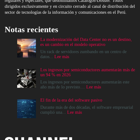
regulares y especiales, que denominamos Catálogos-Dossier. Todos
dirigidos exclusivamente y en circuito cerrado al canal de distribución del
sector de tecnologías de la información y comunicaciones en el Perú.
Notas recientes
La modernización del Data Center no es un destino,
es un cambio en el modelo operativo
Un rack de servidores zumbando en un centro de
:
datos...
Lee más
La
modernización
Los ingresos por semiconductores aumentarán más de
del
un 94 % en 2026
Data
Center
Los ingresos por semiconductores aumentarán este
no
:
año más de lo previsto....
Lee más
es
Los
un
ingresos
El fin de la era del software pasivo
destino,
por
es
semiconductores
Durante más de dos décadas, el software empresarial
un
aumentarán
:
cumplió una...
Lee más
cambio
más
El
en
de
fin
el
un
de
modelo
94
la
operativo
%
era