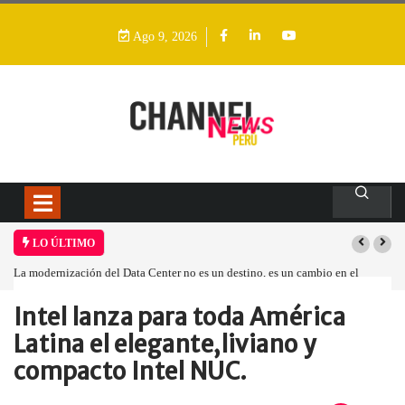
Ago 9, 2026
LO ÚLTIMO
stino, es un cambio en el
Los ingresos por semiconductores aumentarán más
Intel lanza para toda América
Home
Empresa
Intel lanza para…
Latina el elegante,liviano y
compacto Intel NUC.