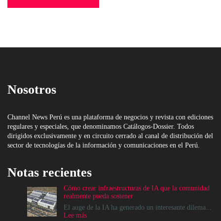
Nosotros
Channel News Perú es una plataforma de negocios y revista con ediciones
regulares y especiales, que denominamos Catálogos-Dossier. Todos
dirigidos exclusivamente y en circuito cerrado al canal de distribución del
sector de tecnologías de la información y comunicaciones en el Perú.
Notas recientes
Cómo crear infraestructuras de IA que la comunidad
realmente pueda sostener
El auge de la IA ha generado un interesante dilema...
:
Lee más