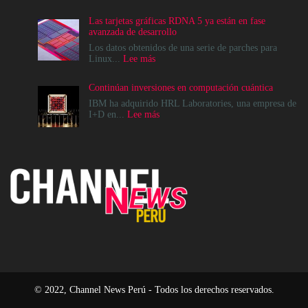
Cómo
crear
Las tarjetas gráficas RDNA 5 ya están en fase
infraestructuras
avanzada de desarrollo
de
IA
Los datos obtenidos de una serie de parches para
que
:
Linux...
Lee más
la
Las
comunidad
tarjetas
Continúan inversiones en computación cuántica
realmente
gráficas
pueda
RDNA
IBM ha adquirido HRL Laboratories, una empresa de
sostener
5
:
I+D en...
Lee más
ya
Continúan
están
inversiones
en
en
fase
computación
avanzada
cuántica
de
desarrollo
© 2022, Channel News Perú - Todos los derechos reservados.